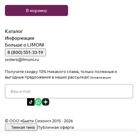
В корзину
Каталог
Информация
Больше о LIMONI
8 (800) 551-33-19
orders@limoni.ru
Получите скидку 10%
Никакого спама, только полезные и
выгодные предложения в наших рассылках!
Условия акции
Я даю согласие на обработку персональных данных
Я соглашаюсь с политикой конфиденциальности
Я даю согласие на получение рекламной информации
© ООО «Бьюти Сизонс» 2015 - 2026
Темная тема
Публичная оферта