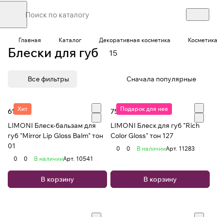
Главная
Каталог
Декоративная косметика
Косметика
Блески для губ
15
Все фильтры
Сначала популярные
Хит
Подарок для нее
617 ₽
756 ₽
LIMONI Блеск-бальзам для
LIMONI Блеск для губ "Rich
губ "Mirror Lip Gloss Balm" тон
Color Gloss" тон 127
01
0
0
В наличии
Арт.
11283
0
0
В наличии
Арт.
10541
В корзину
В корзину