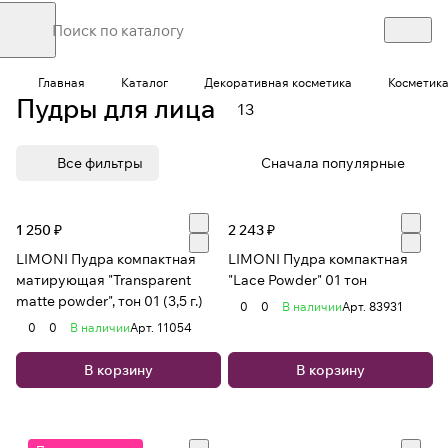
Главная
Каталог
Декоративная косметика
Косметика
Пудры для лица
13
Все фильтры
Сначала популярные
1 250 ₽
2 243 ₽
LIMONI Пудра компактная
LIMONI Пудра компактная
матирующая "Transparent
"Lace Powder" 01 тон
matte powder", тон 01 (3,5 г.)
0
0
В наличии
Арт.
83931
0
0
В наличии
Арт.
11054
В корзину
В корзину