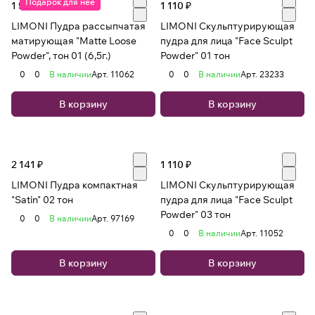
Подарок для нее
1 544 ₽
1 110 ₽
LIMONI Пудра рассыпчатая
LIMONI Скульптурирующая
матирующая "Matte Loose
пудра для лица "Face Sculpt
Powder", тон 01 (6,5г.)
Powder" 01 тон
0
0
В наличии
Арт.
11062
0
0
В наличии
Арт.
23233
В корзину
В корзину
2 141 ₽
1 110 ₽
LIMONI Пудра компактная
LIMONI Скульптурирующая
"Satin" 02 тон
пудра для лица "Face Sculpt
Powder" 03 тон
0
0
В наличии
Арт.
97169
0
0
В наличии
Арт.
11052
В корзину
В корзину