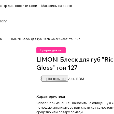
ентр диагностики кожи
Магазины на карте
уб
LIMONI Блеск для губ "Rich Color Gloss" тон 127
Подарок для нее
LIMONI Блеск для губ "Ric
Gloss" тон 127
0
Нет отзывов
Арт.
11283
Характеристики
Способ применения
:
наносить на очищенную к
помощью аппликатора или кисти как самостоят
средство или поверх помады