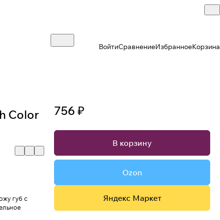
Войти
Сравнение
Избранное
Корзина
756 ₽
h Color
В корзину
Ozon
Яндекс Маркет
ожу губ с
ельное