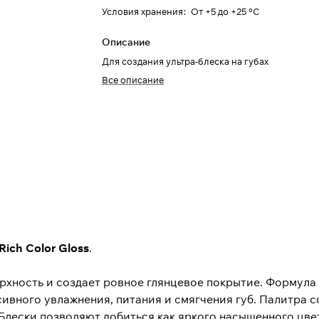
Условия хранения
:
От +5 до +25 °C
Описание
Для создания ультра-блеска на губах
Все описание
Rich Color Gloss
.
ерхность и создает ровное глянцевое покрытие. Формула
ивного увлажнения, питания и смягчения губ. Палитра 
Блески позволяют добиться как яркого насыщенного цвет