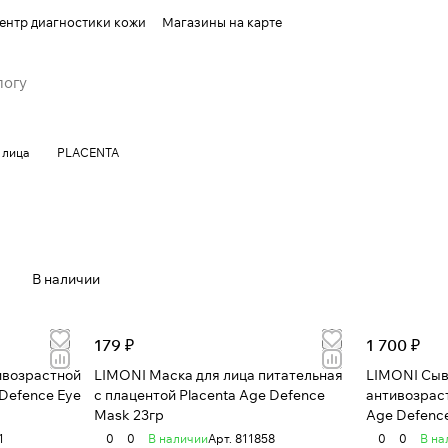
ентр диагностики кожи
Магазины на карте
 лица
PLACENTA
В наличии
179 ₽
1 700 ₽
ивозрастной
LIMONI Маска для лица питательная
LIMONI Сыв
 Defenсe Eye
с плацентой Placenta Age Defence
антивозраст
Mask 23гр
Age Defenс
1
0
0
В наличии
Арт.
811858
0
0
В на