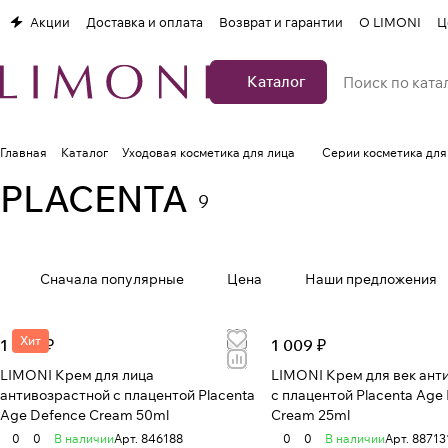
Акции
Доставка и оплата
Возврат и гарантии
О LIMONI
Ц
Каталог
Главная
Каталог
Уходовая косметика для лица
Серии косметика для
PLACENTA
9
Сначала популярные
Цена
Наши предложения
Хит
1 670 ₽
1 009 ₽
LIMONI Крем для лица
LIMONI Крем для век ант
антивозрастной с плацентой Placenta
с плацентой Placenta Age
Age Defenсe Cream 50ml
Cream 25ml
0
0
В наличии
Арт.
846188
0
0
В наличии
Арт.
88713