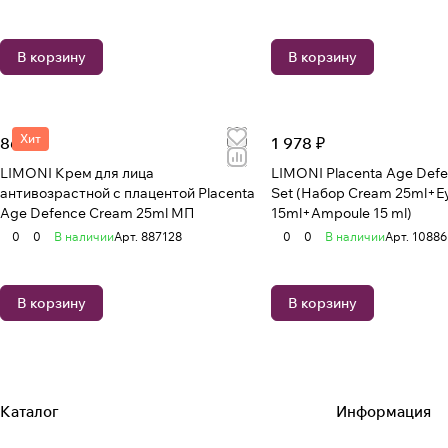
В корзину
В корзину
Хит
869 ₽
1 978 ₽
LIMONI Крем для лица
LIMONI Placenta Age Defe
антивозрастной с плацентой Placenta
Set (Набор Cream 25ml+E
Age Defenсe Cream 25ml МП
15ml+Ampoule 15 ml)
0
0
В наличии
Арт.
887128
0
0
В наличии
Арт.
10886
В корзину
В корзину
Каталог
Информация