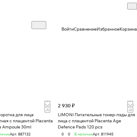
Войти
Сравнение
Избранное
Корзина
2 930 ₽
оротка для лица
LIMONI Питательные тонер-пэды для
ная с плацентой Placenta
лица с плацентой Placenta Age
e Ampoule 30ml
Defence Pads 120 pcs
личии
Арт.
887132
0
0
В наличии
Арт.
811945