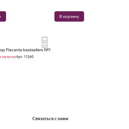
у
В корзину
р Placenta bestsellers №1
в наличии
Арт.
11260
Связаться с нами