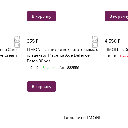
В корзину
В корзин
355 ₽
4 550 ₽
nсe Care
LIMONI Патчи для век питательные с
LIMONI Набо
ye Cream
плацентой Placenta Age Defence
0
0
Нет 
Patch 30pcs
0
0
В наличии
Арт.
832556
В корзину
Больше о LIMONI