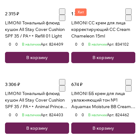
Хит
2 315 ₽
1 222 ₽
LIMONI Тональный флюид
LIMONI CC крем для лица
кушон All Stay Cover Cushion
корректирующий CC Cream
SPF 35 / PA++ Refill 01 Light
Chameleon 15ml
0
0
В наличии
Арт.
824409
0
0
В наличии
Арт.
834102
В корзину
В корзину
3 306 ₽
674 ₽
LIMONI Тональный флюид
LIMONI ББ крем для лица
кушон All Stay Cover Cushion
увлажняющий тон №1
SPF 35 / PA++ Animal Princess
Aquamax Moisture BB Cream
02 Medium***
15ml
0
0
В наличии
Арт.
824403
0
0
В наличии
Арт.
824462
В корзину
В корзину