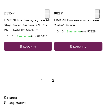
2 315 ₽
982 ₽
LIMONI Тон. флюид кушон All
LIMONI Румяна компактные
Stay Cover Cushion SPF 35 /
"Satin" 04 тон
PA++ Refill 02 Medium
0
0
В наличии
Арт.
97828
(Сменный блок)
0
0
В наличии
Арт.
824410
В корзину
В корзину
Загрузить еще
1
2
Каталог
Информация