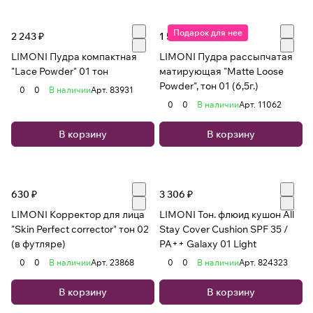
Подарок для нее
2 243 ₽
1 544 ₽
LIMONI Пудра компактная
LIMONI Пудра рассыпчатая
"Lace Powder" 01 тон
матирующая "Matte Loose
Powder", тон 01 (6,5г.)
0
0
В наличии
Арт.
83931
0
0
В наличии
Арт.
11062
В корзину
В корзину
630 ₽
3 306 ₽
LIMONI Корректор для лица
LIMONI Тон. флюид кушон All
"Skin Perfect corrector" тон 02
Stay Cover Cushion SPF 35 /
(в футляре)
PA++ Galaxy 01 Light
0
0
В наличии
Арт.
23868
0
0
В наличии
Арт.
824323
В корзину
В корзину