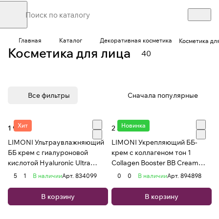
BB-
CC-
Кушо
Румян
Конс
кремы
крем
ны
Пудры
а
илер
Главная
Каталог
Декоративная косметика
Косметика дл
10
2
7
13
5
3
ы
ы и
Косметика для лица
40
товаров
товара
товаров
товаров
товаров
товара
корр
екто
ры
Все фильтры
Сначала популярные
Хит
Новинка
1 917 ₽
2 559 ₽
LIMONI Ультраувлажняющий
LIMONI Укрепляющий ББ-
ББ крем с гиалуроновой
крем с коллагеном тон 1
кислотой Hyaluronic Ultra
Collagen Booster BB Cream
Moisture BB Cream 50ml
50ml
5
1
В наличии
Арт.
834099
0
0
В наличии
Арт.
894898
В корзину
В корзину