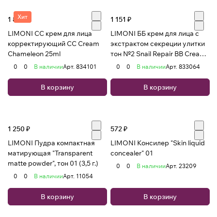
Хит
1 870 ₽
1 151 ₽
LIMONI CC крем для лица
LIMONI ББ крем для лица с
корректирующий CC Cream
экстрактом секреции улитки
Chameleon 25ml
тон №2 Snail Repair BB Cream
25ml
0
0
В наличии
Арт.
834101
0
0
В наличии
Арт.
833064
В корзину
В корзину
1 250 ₽
572 ₽
LIMONI Пудра компактная
LIMONI Консилер "Skin liquid
матирующая "Transparent
concealer" 01
matte powder", тон 01 (3,5 г.)
0
0
В наличии
Арт.
23209
0
0
В наличии
Арт.
11054
В корзину
В корзину