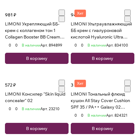
Хит
981 ₽
941 ₽
LIMONI Укрепляющий ББ-
LIMONI Ультраувлажняющий
крем с коллагеном тон 1
ББ крем с гиалуроновой
Collagen Booster BB Cream
кислотой Hyaluronic Ultra
15ml
Moisture BB Cream 15ml
0
0
В наличии
Арт.
894899
0
0
В наличии
Арт.
834100
В корзину
В корзину
Хит
572 ₽
3 306 ₽
LIMONI Консилер "Skin liquid
LIMONI Тональный флюид
concealer" 02
кушон All Stay Cover Cushion
SPF 35 / PA++ Galaxy 02
0
0
В наличии
Арт.
23210
Medium
0
0
В наличии
Арт.
824321
В корзину
В корзину