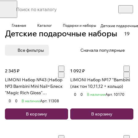
Главная
Каталог
Подарки и наборы
Детские подарочны
Детские подарочные наборы
19
Все фильтры
Сначала популярные
2 345 ₽
1 092 ₽
LIMONI Набор №43 (Набор
LIMONI Набор №17 "Bambini
№3 Bambini Mini Nail+Блеск
(лак тон 10,11,12 + кольцо)
"Magic Rich Gloss"
0
0
В наличии
Арт.
10170
1+зеркало+Сумка фиол
0
0
В наличии
Арт.
11308
В корзину
В корзину