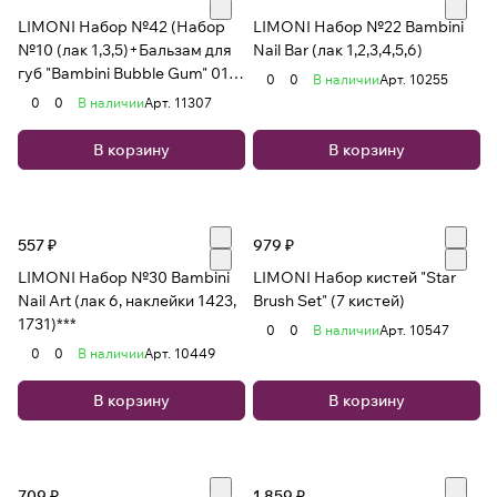
LIMONI Набор №42 (Набор
LIMONI Набор №22 Bambini
№10 (лак 1,3,5)+Бальзам для
Nail Bar (лак 1,2,3,4,5,6)
губ "Bambini Bubble Gum" 01
0
0
В наличии
Арт.
10255
тон+зеркало+Сумка)
0
0
В наличии
Арт.
11307
В корзину
В корзину
557 ₽
979 ₽
LIMONI Набор №30 Bambini
LIMONI Набор кистей "Star
Nail Art (лак 6, наклейки 1423,
Brush Set" (7 кистей)
1731)***
0
0
В наличии
Арт.
10547
0
0
В наличии
Арт.
10449
В корзину
В корзину
709 ₽
1 859 ₽