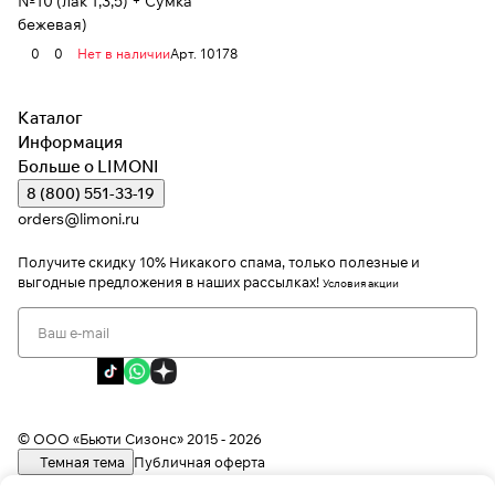
№10 (лак 1,3,5) + Сумка
бежевая)
0
0
Нет в наличии
Арт.
10178
Каталог
Информация
Больше о LIMONI
8 (800) 551-33-19
orders@limoni.ru
Получите скидку 10%
Никакого спама, только полезные и
выгодные предложения в наших рассылках!
Условия акции
Я даю согласие на обработку персональных данных
Я соглашаюсь с политикой конфиденциальности
Я даю согласие на получение рекламной информации
© ООО «Бьюти Сизонс» 2015 - 2026
Темная тема
Публичная оферта