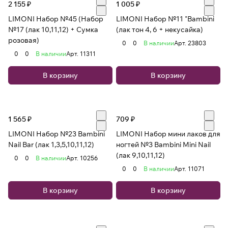
2 155 ₽
1 005 ₽
LIMONI Набор №45 (Набор
LIMONI Набор №11 "Bambini
№17 (лак 10,11,12) + Сумка
(лак тон 4, 6 + некусайка)
розовая)
0
0
В наличии
Арт.
23803
0
0
В наличии
Арт.
11311
В корзину
В корзину
1 565 ₽
709 ₽
LIMONI Набор №23 Bambini
LIMONI Набор мини лаков для
Nail Bar (лак 1,3,5,10,11,12)
ногтей №3 Bambini Mini Nail
(лак 9,10,11,12)
0
0
В наличии
Арт.
10256
0
0
В наличии
Арт.
11071
В корзину
В корзину