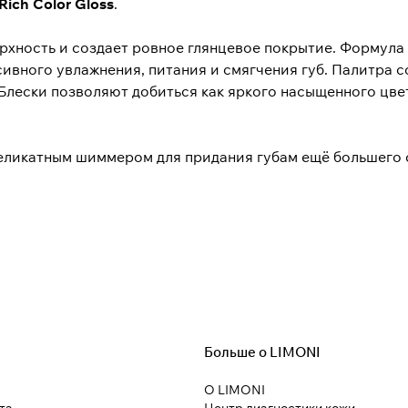
Rich Color Gloss
.
ерхность и создает ровное глянцевое покрытие. Формула
ивного увлажнения, питания и смягчения губ. Палитра 
Блески позволяют добиться как яркого насыщенного цвет
еликатным шиммером для придания губам ещё большего 
Больше о LIMONI
О LIMONI