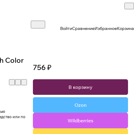
Войти
Сравнение
Избранное
Корзина
h Color
756 ₽
В корзину
Ozon
щью
едство или по
Wildberries