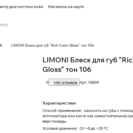
ентр диагностики кожи
Магазины на карте
уб
LIMONI Блеск для губ "Rich Color Gloss" тон 106
LIMONI Блеск для губ "Ric
Gloss" тон 106
0
Нет отзывов
Арт.
10869
Характеристики
Способ применения
:
наносить на губы с помо
аппликатора или кисти как самостоятельное ср
верх помады.
Условия хранения
:
От +5 до +25 °C