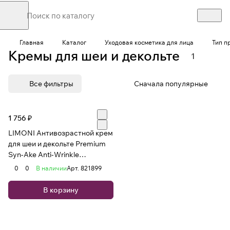
Главная
Каталог
Уходовая косметика для лица
Тип п
Кремы для шеи и декольте
1
Все фильтры
Сначала популярные
1 756 ₽
LIMONI Антивозрастной крем
для шеи и декольте Premium
Syn-Ake Anti-Wrinkle
Neck&Decollete Cream 75
0
0
В наличии
Арт.
821899
В корзину