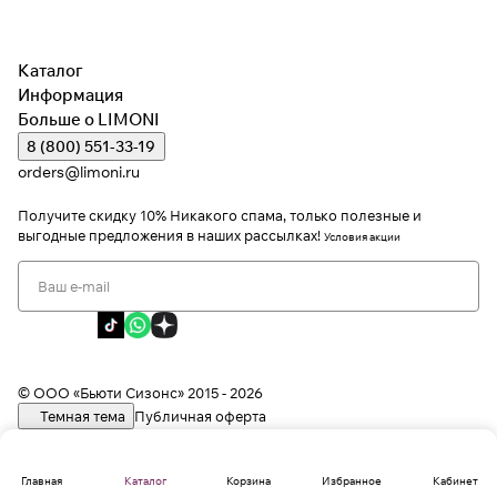
Каталог
Информация
Больше о LIMONI
8 (800) 551-33-19
orders@limoni.ru
Получите скидку 10%
Никакого спама, только полезные и
выгодные предложения в наших рассылках!
Условия акции
Я даю согласие на обработку персональных данных
Я соглашаюсь с политикой конфиденциальности
Я даю согласие на получение рекламной информации
© ООО «Бьюти Сизонс» 2015 - 2026
Темная тема
Публичная оферта
Главная
Каталог
Корзина
Избранное
Кабинет