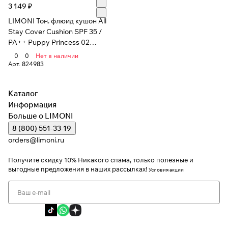
3 149 ₽
LIMONI Тон. флюид кушон All
Stay Cover Cushion SPF 35 /
PA++ Puppy Princess 02
Medium***
0
0
Нет в наличии
Арт.
824983
Каталог
Информация
Больше о LIMONI
8 (800) 551-33-19
orders@limoni.ru
Получите скидку 10%
Никакого спама, только полезные и
выгодные предложения в наших рассылках!
Условия акции
Я даю согласие на обработку персональных данных
Я соглашаюсь с политикой конфиденциальности
Я даю согласие на получение рекламной информации