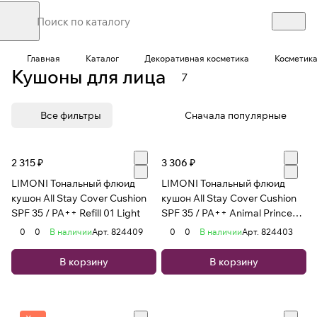
Главная
Каталог
Декоративная косметика
Косметика
Кушоны для лица
7
Все фильтры
Сначала популярные
2 315 ₽
3 306 ₽
LIMONI Тональный флюид
LIMONI Тональный флюид
кушон All Stay Cover Cushion
кушон All Stay Cover Cushion
SPF 35 / PA++ Refill 01 Light
SPF 35 / PA++ Animal Princess
02 Medium***
0
0
В наличии
Арт.
824409
0
0
В наличии
Арт.
824403
В корзину
В корзину