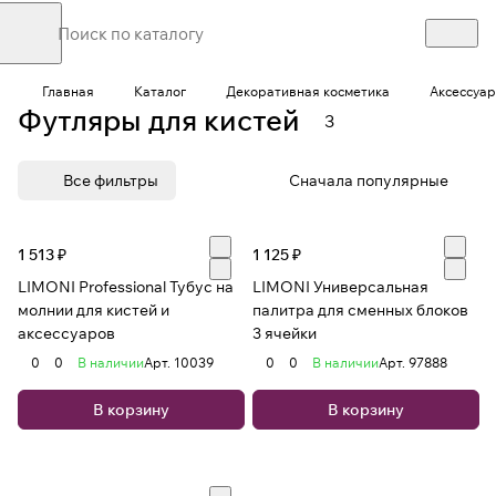
Главная
Каталог
Декоративная косметика
Аксессуар
Футляры для кистей
3
Все фильтры
Сначала популярные
1 513 ₽
1 125 ₽
LIMONI Professional Тубус на
LIMONI Универсальная
молнии для кистей и
палитра для сменных блоков
аксессуаров
3 ячейки
0
0
В наличии
Арт.
10039
0
0
В наличии
Арт.
97888
В корзину
В корзину