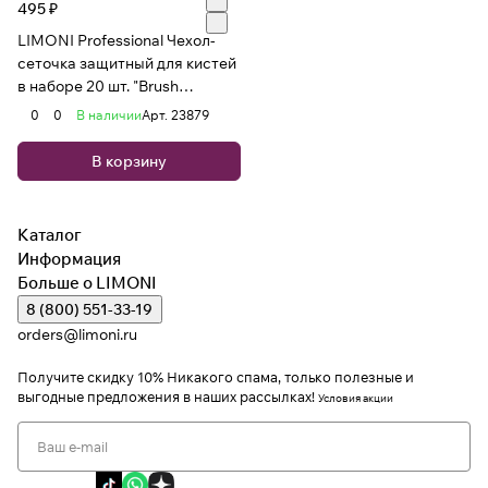
495 ₽
LIMONI Professional Чехол-
сеточка защитный для кистей
в наборе 20 шт. "Вrush
Protector" Black
0
0
В наличии
Арт.
23879
В корзину
Каталог
Информация
Больше о LIMONI
8 (800) 551-33-19
orders@limoni.ru
Получите скидку 10%
Никакого спама, только полезные и
выгодные предложения в наших рассылках!
Условия акции
Я даю согласие на обработку персональных данных
Я соглашаюсь с политикой конфиденциальности
Я даю согласие на получение рекламной информации