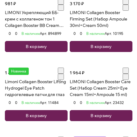
981 ₽
3 170 ₽
LIMONI Укрепляющий ББ-
LIMONI Collagen Booster
крем с коллагеном тон 1
Firming Set (Набор Ampoule
Collagen Booster BB Cream
30ml+Cream 50ml)
15ml
0
0
В наличии
Арт.
894899
0
0
В наличии
Арт.
10195
В корзину
В корзину
Новинка
1 430 ₽
1 964 ₽
Limoni Collagen Booster Lifting
LIMONI Collagen Booster Care
Hydrogel Eye Patch
Set (Набор Cream 25ml+Eye
гидрогелевые патчи для глаз
Cream 15ml+Ampoule 15 ml)
0
0
В наличии
Арт.
11484
0
0
В наличии
Арт.
23432
В корзину
В корзину