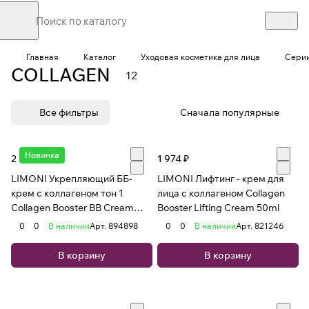
Главная
Каталог
Уходовая косметика для лица
Серии
COLLAGEN
12
Все фильтры
Сначала популярные
Новинка
2 559 ₽
1 974 ₽
LIMONI Укрепляющий ББ-
LIMONI Лифтинг - крем для
крем с коллагеном тон 1
лица с коллагеном Сollagen
Collagen Booster BB Cream
Booster Lifting Cream 50ml
50ml
0
0
В наличии
Арт.
894898
0
0
В наличии
Арт.
821246
В корзину
В корзину