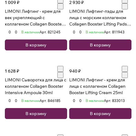
1 009 ₽
2 930 ₽
LIMONI Лифтинг - крем для
LIMONI Лифтинг-пэды для
век укрепляющий с
лица с морским коллагеном
коллагеном Сollagen Booster
Collagen Booster Lifting Pads
Lifting Eye Cream 25ml
120 pcs
0
0
В наличии
Арт.
821245
0
0
В наличии
Арт.
811943
В корзину
В корзину
1 628 ₽
940 ₽
LIMONI Сыворотка для лица с
LIMONI Лифтинг - крем для
коллагеном Collagen Booster
лица с коллагеном Сollagen
Intensive Ampoule 30ml
Booster Lifting Cream 25ml
0
0
В наличии
Арт.
846185
0
0
В наличии
Арт.
833013
В корзину
В корзину