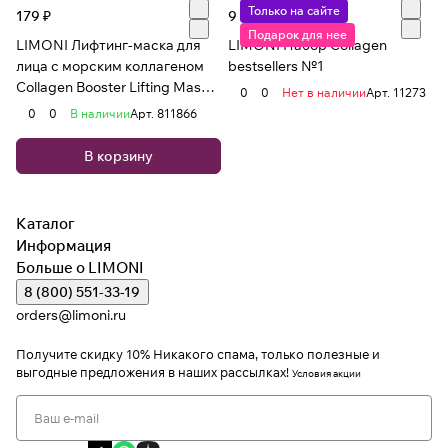
Только на сайте
179 ₽
9 207 ₽
Подарок для нее
LIMONI Лифтинг-маска для
LIMONI Набор Collagen
лица с морским коллагеном
bestsellers №1
Collagen Booster Lifting Mask
0
0
Нет в наличии
Арт.
11273
23гр
0
0
В наличии
Арт.
811866
В корзину
Каталог
Информация
Больше о LIMONI
8 (800) 551-33-19
orders@limoni.ru
Получите скидку 10%
Никакого спама, только полезные и
выгодные предложения в наших рассылках!
Условия акции
Я даю согласие на обработку персональных данных
Я соглашаюсь с политикой конфиденциальности
Я даю согласие на получение рекламной информации