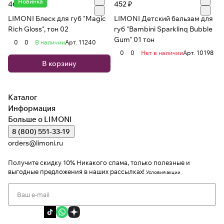
Новинка
466 ₽
452 ₽
LIMONI Блеск для губ "Magic
LIMONI Детский бальзам для
Rich Gloss", тон 02
губ "Bambini Sparklinq Bubble
Gum" 01 тон
0
0
В наличии
Арт.
11240
0
0
Нет в наличии
Арт.
10198
В корзину
Каталог
Информация
Больше о LIMONI
8 (800) 551-33-19
orders@limoni.ru
Получите скидку 10%
Никакого спама, только полезные и
выгодные предложения в наших рассылках!
Условия акции
Я даю согласие на обработку персональных данных
Я соглашаюсь с политикой конфиденциальности
Я даю согласие на получение рекламной информации