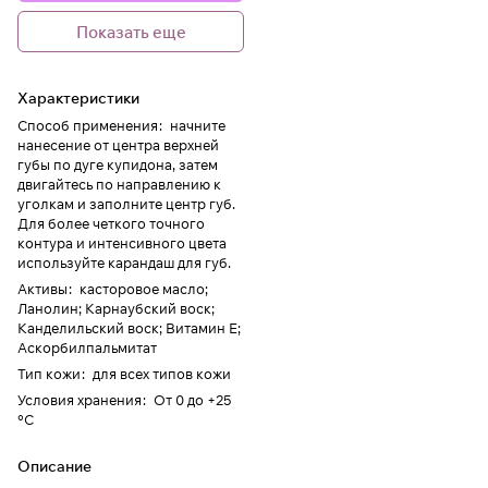
Показать еще
Характеристики
Способ применения
:
начните
нанесение от центра верхней
губы по дуге купидона, затем
двигайтесь по направлению к
уголкам и заполните центр губ.
Для более четкого точного
контура и интенсивного цвета
используйте карандаш для губ.
Активы
:
касторовое масло;
Ланолин; Карнаубский воск;
Канделильский воск; Витамин Е;
Аскорбилпальмитат
Тип кожи
:
для всех типов кожи
Условия хранения
:
От 0 до +25
°C
Описание