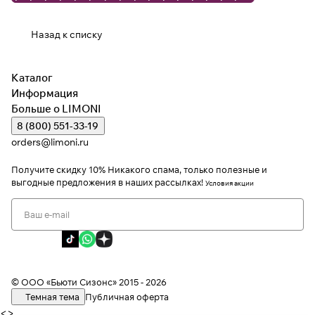
Назад к списку
Каталог
Информация
Больше о LIMONI
8 (800) 551-33-19
orders@limoni.ru
Получите скидку 10%
Никакого спама, только полезные и
выгодные предложения в наших рассылках!
Условия акции
Я даю согласие на обработку персональных данных
Я соглашаюсь с политикой конфиденциальности
Я даю согласие на получение рекламной информации
© ООО «Бьюти Сизонс» 2015 - 2026
Темная тема
Публичная оферта
<
>