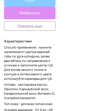
Ozon
Wildberries
Показать еще
Характеристики
Способ применения
:
начните
нанесение от центра верхней
губы по дуге купидона, затем
двигайтесь по направлению к
уголкам и заполните центр губ.
Для более четкого точного
контура и интенсивного цвета
используйте карандаш для губ.
Активы
:
касторовое масло;
Ланолин; Карнаубский воск;
Канделильский воск; Витамин Е;
Аскорбилпальмитат
Тип кожи
:
для всех типов кожи
Условия хранения
:
От 0 до +25