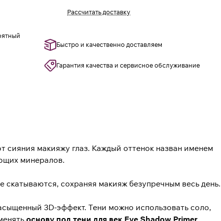
Рассчитать доставку
роятный
Быстро и качественно доставляем
Гарантия качества и сервисное обслуживание
т сияния макияжу глаз. Каждый оттенок назван именем
яющих минералов.
е скатываются, сохраняя макияж безупречным весь день.
насыщенный 3D-эффект. Тени можно использовать соло,
именять
основу под тени для век Eye Shadow Primer
.