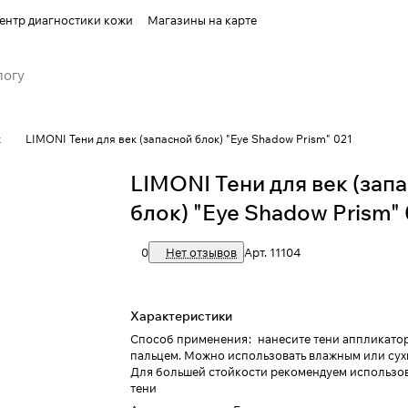
ентр диагностики кожи
Магазины на карте
к
LIMONI Тени для век (запасной блок) "Eye Shadow Prism" 021
LIMONI Тени для век (зап
блок) "Eye Shadow Prism" 
0
Нет отзывов
Арт.
11104
Характеристики
Способ применения
:
нанесите тени аппликато
пальцем. Можно использовать влажным или сух
Для большей стойкости рекомендуем использов
тени