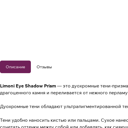
Описание
Отзывы
Limoni Eye Shadow Prism
— это дуохромные тени-призмат
драгоценного камня и переливается от нежного перламу
Дуохромные тени обладают ультрапигментированной текс
Тени удобно наносить кистью или пальцами. Сухое нане
сочетать оттенки между собой или добавлять, как сияю