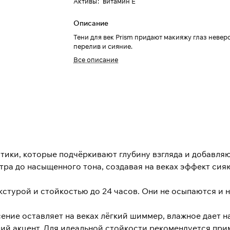
Активы
:
витамин Е
Описание
Тени для век Prism придают макияжу глаз неве
перелив и сияние.
Все описание
ики, которые подчёркивают глубину взгляда и добавляю
тра до насыщенного тона, создавая на веках эффект си
турой и стойкостью до 24 часов. Они не осыпаются и н
сение оставляет на веках лёгкий шиммер, влажное дает 
щий акцент. Для идеальной стойкости рекомендуется пр