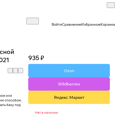
Войти
Сравнение
Избранное
Корзина
асной
935 ₽
021
Ozon
Wildberries
ром или
Яндекс Маркет
им способом.
ать базу под
Нет в наличии