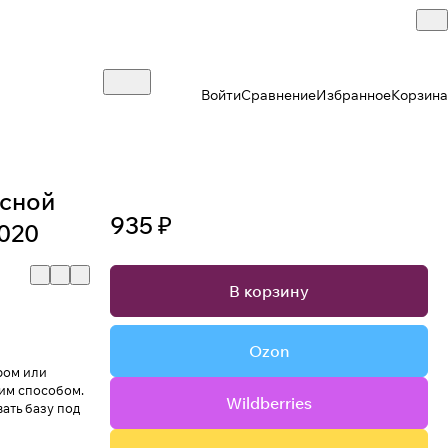
Войти
Сравнение
Избранное
Корзина
асной
935 ₽
 020
В корзину
Ozon
ром или
им способом.
Wildberries
ать базу под