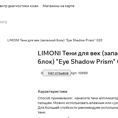
ентр диагностики кожи
Магазины на карте
к
LIMONI Тени для век (запасной блок) "Eye Shadow Prism" 020
LIMONI Тени для век (зап
блок) "Eye Shadow Prism"
0
Нет отзывов
Арт.
10959
Характеристики
Способ применения
:
нанесите тени аппликато
пальцем. Можно использовать влажным или сух
Для большей стойкости рекомендуем использов
тени