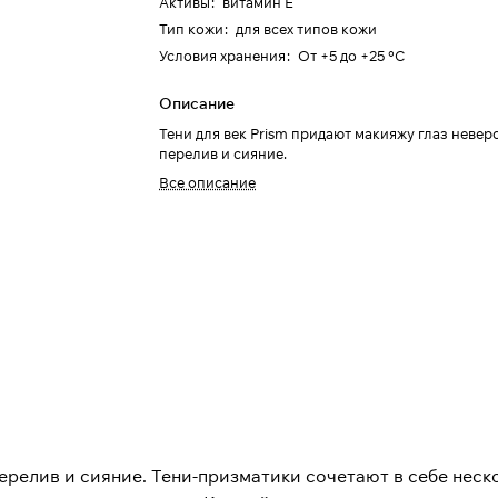
Активы
:
витамин Е
Тип кожи
:
для всех типов кожи
Условия хранения
:
От +5 до +25 °C
Описание
Тени для век Prism придают макияжу глаз неве
перелив и сияние.
Все описание
релив и сияние. Тени-призматики сочетают в себе неск