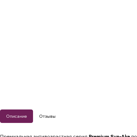
Описание
Отзывы
Премиальная антивозрастная серия
Premium Syn-Ake
по