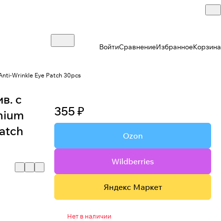
Войти
Сравнение
Избранное
Корзина
Anti-Wrinkle Eye Patch 30pcs
в. с
355 ₽
emium
Patch
Ozon
Wildberries
Яндекс Маркет
Нет в наличии