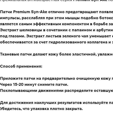
Патчи
Premium Syn-Ake отлично предотвращают появлен
импульсы, расслабляя при этом мышцы подобно ботокс
является самым эффективным компонентом в борьбе за
Экстракт шелковицы
в сочетании с
папаином и арбути
под глазами.
Экстракт листьев зеленого чая
уменьшает о
обеспечивается за счет гидролизованного
коллагена и 
Тканевые патчи делают кожу более эластичной, увлаж
Способ применения
:
Приложите патчи на предварительно очищенную кожу по
Через 15-20 минут снимите патчи.
Похлопывающими движениями распределите оставшуюся
Для достижения наилучших результатов используйте пат
Убедитесь, что упаковка плотно закрыта.