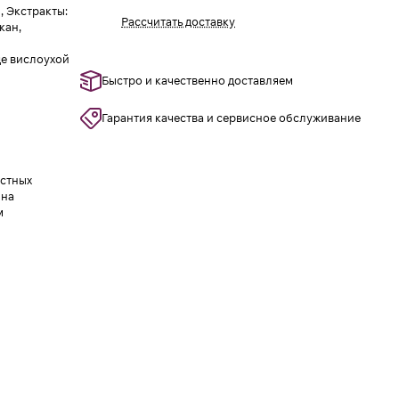
, Экстракты:
Рассчитать доставку
кан,
де вислоухой
Быстро и качественно доставляем
Гарантия качества и сервисное обслуживание
астных
 на
м