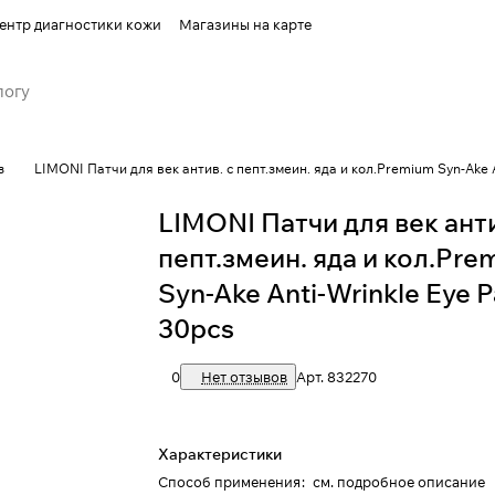
ентр диагностики кожи
Магазины на карте
з
LIMONI Патчи для век антив. с пепт.змеин. яда и кол.Premium Syn-Ake 
LIMONI Патчи для век анти
пепт.змеин. яда и кол.Pr
Syn-Ake Anti-Wrinkle Eye 
30pcs
0
Нет отзывов
Арт.
832270
Характеристики
Способ применения
:
см. подробное описание