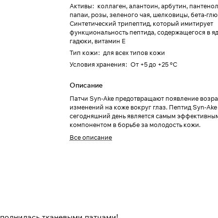
Активы
:
коллаген, алантоин, арбутин, пантенол
папаи, розы, зеленого чая, шелковицы, бета-глю
Синтетический трипептид, который имитирует
функциональность пептида, содержащегося в я
гадюки, витамин Е
Тип кожи
:
для всех типов кожи
Условия хранения
:
От +5 до +25 °C
Описание
Патчи Syn-Ake предотвращают появление возр
изменений на коже вокруг глаз. Пептид Syn-Ake
сегодняшний день является самым эффективны
компонентом в борьбе за молодость кожи.
Все описание
полнилась тканевыми патчами!