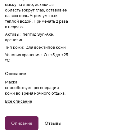
маску на лицо, исключая
область вокруг глаз, оставив ее
на всю ночь. Утром умыться
теплой водой. Применять 2 раза
в неделю.
Активы
:
пептид Syn-Ake,
аденозин
Тип кожи
:
для всех типов кожи
Условия хранения
:
От +5 до +25
°C
Описание
Маска
способствует регенерации
кожи во время ночного отдыха.
Все описание
Описание
Отзывы