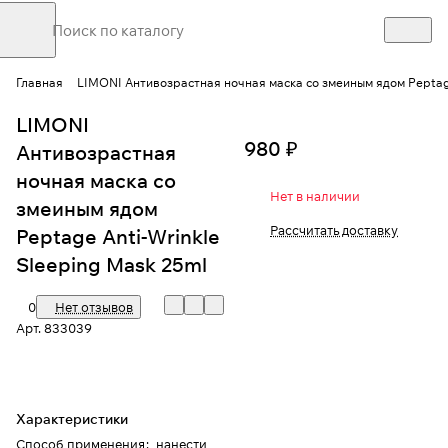
Главная
LIMONI Антивозрастная ночная маска со змеиным ядом Peptage
LIMONI
980 ₽
Антивозрастная
ночная маска со
Нет в наличии
змеиным ядом
Рассчитать доставку
Peptage Anti-Wrinkle
Sleeping Mask 25ml
0
Нет отзывов
Арт.
833039
Характеристики
Способ применения
:
нанести