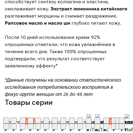
способствует синтезу коллагена и эластина,
омолаживает кожу.
Экстракт лимонника китайского
разглаживает морщины и снимает раздражение.
Рапсовое масло и масло ши
глубоко питают кожу.
После 10 дней использования крема 92%
опрошенных отметили, что кожа увлажнённая в
течение всего дня. Также 100% опрошенных
подтвердили, что результат соответствует
заявленному эффекту*
*Данные получены на основании статистического
исследования потребительского восприятия в
фокус-группе женщин от 26 до 48 лет
Товары серии
Хит
Хит
2 930
179
1 165
1 200
355
2 922
3 025
2 287
2 088
2 151
2 088
3 785
2 510
2 462
4 950
10 
₽
₽
₽
₽
₽
₽
₽
₽
₽
₽
₽
₽
₽
₽
₽
₽