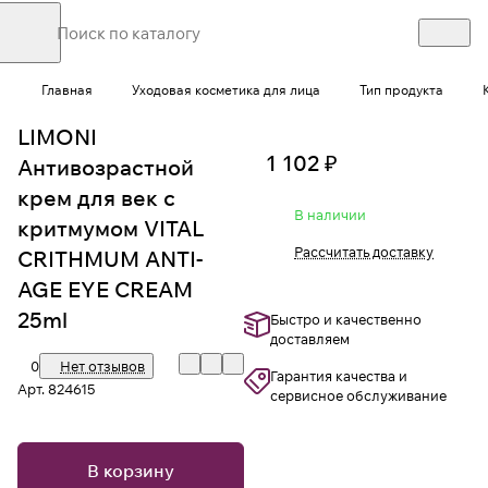
Главная
Уходовая косметика для лица
Тип продукта
LIMONI
1 102 ₽
Антивозрастной
крем для век с
В наличии
критмумом VITAL
Рассчитать доставку
CRITHMUM ANTI-
AGE EYE CREAM
25ml
Быстро и качественно
доставляем
0
Нет отзывов
Гарантия качества и
Арт.
824615
сервисное обслуживание
В корзину