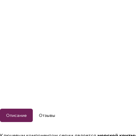
Описание
Отзывы
Ключевым компонентом серии является
морской критм