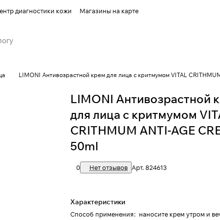
ентр диагностики кожи
Магазины на карте
ца
LIMONI Антивозрастной крем для лица с критмумом VITAL CRITHMU
LIMONI Антивозрастной 
для лица с критмумом VI
CRITHMUM ANTI-AGE CR
50ml
0
Нет отзывов
Арт.
824613
Характеристики
Способ применения
:
наносите крем утром и ве