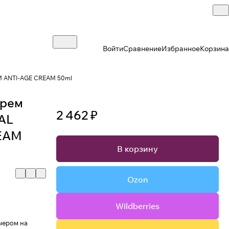
Войти
Сравнение
Избранное
Корзина
M ANTI-AGE CREAM 50ml
крем
2 462 ₽
TAL
EAM
В корзину
Ozon
Wildberries
чером на