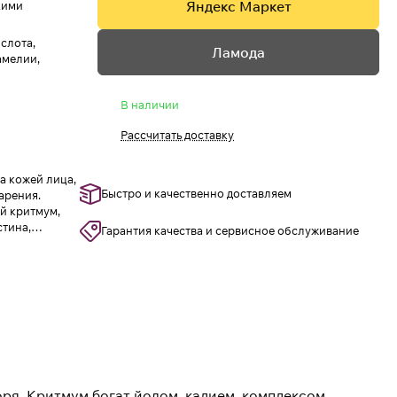
Яндекс Маркет
кими
слота,
Ламода
амелии,
В наличии
Рассчитать доставку
а кожей лица,
Быстро и качественно доставляем
арения.
й критмум,
стина,
Гарантия качества и сервисное обслуживание
дом, калием и
ями,
ветка белой
воспаления и
оря. Критмум богат йодом, калием, комплексом