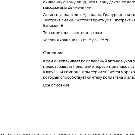
очищенную кожу лица, шеи и зону декольте лёг
массажными движениями.
Активы
:
аллантоин, Аденозин, Гиалуроновая ки
Экстракт лилии, Экстракт критмума, Экстракт к
Витамин Е
Тип кожи
:
для всех типов кожи
Условия хранения
:
От +5 до +25 °C
Описание
Крем обеспечивает комплексный anti-age уход з
предотвращает появление первых признаков ст
Ключевым компонентом серии является морско
который способствует синтезу коллагена и эла
омолаживает кожу. Экстракт критмума богат йо
Все описание
другими ценнейшими минеральными соединени
поступающими из моря. Экстракты камелии и ц
кувшинки укрепляют стенки сосудов, снимают 
раздражения.
ум
- растение, растущее среди скал и камней на берегу м