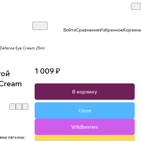
Войти
Сравнение
Избранное
Корзина
 Defenсe Eye Cream 25ml
1 009 ₽
той
 Cream
В корзину
Ozon
Wildberries
ема лёгкими