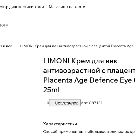
ентр диагностики кожи
Магазины на карте
з и век
LIMONI Крем для век антивозрастной с плацентой Placenta Age
LIMONI Крем для век
антивозрастной с плацен
Placenta Age Defenсe Eye
25ml
0
Нет отзывов
Арт.
887131
Характеристики
Способ применения
:
небольшое количество кр