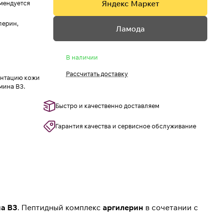
Яндекс Маркет
омендуется
лерин,
Ламода
В наличии
Рассчитать доставку
ентацию кожи
мина В3.
Быстро и качественно доставляем
Гарантия качества и сервисное обслуживание
а В3
. Пептидный комплекс
аргилерин
в сочетании с