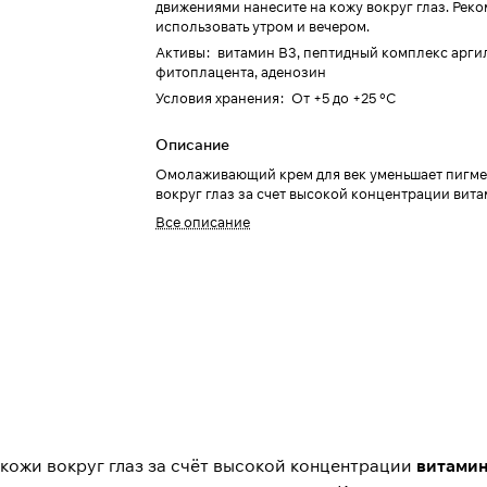
движениями нанесите на кожу вокруг глаз. Рек
использовать утром и вечером.
Активы
:
витамин В3, пептидный комплекс арги
фитоплацента, аденозин
Условия хранения
:
От +5 до +25 °C
Описание
Омолаживающий крем для век уменьшает пигм
вокруг глаз за счет высокой концентрации вита
Все описание
ожи вокруг глаз за счёт высокой концентрации
витамин