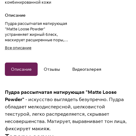
комбинированной кожи
Описание
Пудра рассыпчатая матирующая
"Matte Loose Powder"
устраненяет жирный блеск,
маскирует расширенные поры,
выравниваниет тон кожи и
Все описание
фиесирует макияж.
Описание
Отзывы
Видеогалерея
Пудра рассыпчатая матирующая "Matte Loose
Powder"
- искусство выглядеть безупречно. Пудра
обладает мелкодисперсной, шелковистой
текстурой, легко распределяется, скрывает
несовершенства. Матирует, выравнивает тон лица,
фиксирует макияж.