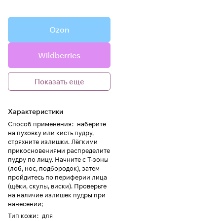
Ozon
Wildberries
Показать еще
Характеристики
Способ применения
:
наберите
на пуховку или кисть пудру,
стряхните излишки. Лёгкими
прикосновениями распределите
пудру по лицу. Начните с Т-зоны
(лоб, нос, подбородок), затем
пройдитесь по периферии лица
(щёки, скулы, виски). Проверьте
на наличие излишек пудры при
нанесении;
Тип кожи
:
для