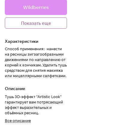
Wildberries
Показать еще
Характеристики
Способ применения
:
нанести
на ресницы зигзагообразными
движениями по направлению от
корней к кончикам. Удалить тушь
средством для снятия макияжа
или мицеллярными салфетками.
Описание
Тушь 3D-эффект "Artistic Look"
гарантирует вам потрясающий
эффект выразительных и
объёмных ресниц.
Все описание