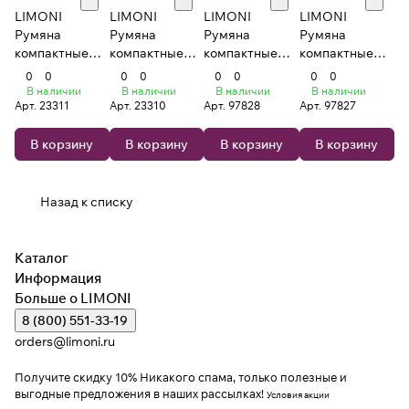
LIMONI
LIMONI
LIMONI
LIMONI
Румяна
Румяна
Румяна
Румяна
компактные
компактные
компактные
компактные
"Satin" 12 тон
"Satin" 11 тон
"Satin" 04 тон
"Satin" 01 тон
0
0
0
0
0
0
0
0
В наличии
В наличии
В наличии
В наличии
Арт.
23311
Арт.
23310
Арт.
97828
Арт.
97827
В корзину
В корзину
В корзину
В корзину
Назад к списку
Каталог
Информация
Больше о LIMONI
8 (800) 551-33-19
orders@limoni.ru
Получите скидку 10%
Никакого спама, только полезные и
выгодные предложения в наших рассылках!
Условия акции