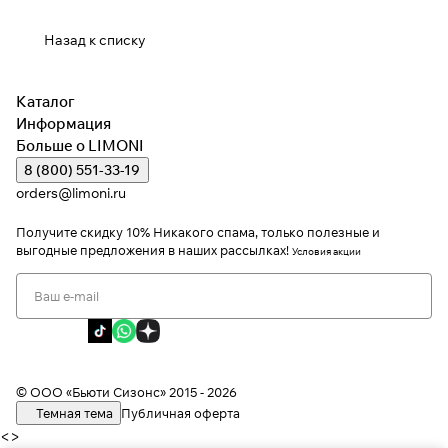
Назад к списку
Каталог
Информация
Больше о LIMONI
8 (800) 551-33-19
orders@limoni.ru
Получите скидку 10%
Никакого спама, только полезные и
выгодные предложения в наших рассылках!
Условия акции
Я даю согласие на обработку персональных данных
Я соглашаюсь с политикой конфиденциальности
Я даю согласие на получение рекламной информации
© ООО «Бьюти Сизонс» 2015 - 2026
Темная тема
Публичная оферта
<
>