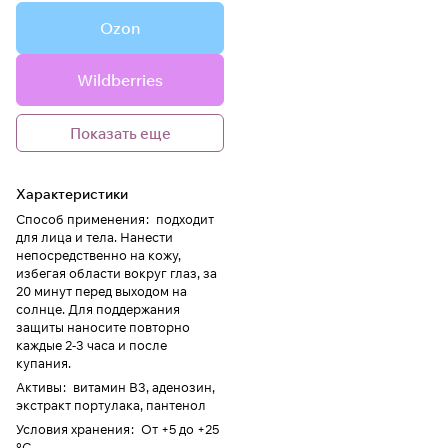
Ozon
Wildberries
Показать еще
Характеристики
Способ применения
:
подходит
для лица и тела. Нанести
непосредственно на кожу,
избегая области вокруг глаз, за
20 минут перед выходом на
солнце. Для поддержания
защиты наносите повторно
каждые 2-3 часа и после
купания.
Активы
:
витамин В3, аденозин,
экстракт портулака, пантенол
Условия хранения
:
От +5 до +25
°C