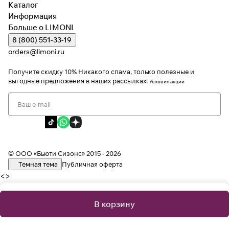
Каталог
Информация
Больше о LIMONI
8 (800) 551-33-19
orders@limoni.ru
Получите скидку 10%
Никакого спама, только полезные и
выгодные предложения в наших рассылках!
Условия акции
Я даю согласие на обработку персональных данных
Я соглашаюсь с политикой конфиденциальности
Я даю согласие на получение рекламной информации
© ООО «Бьюти Сизонс» 2015 - 2026
Темная тема
Публичная оферта
<
>
В корзину