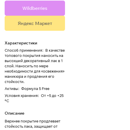
Wildberries
Яндекс Маркет
Характеристики
Способ применения
:
В качестве
топового покрытия наносить на
высохший декоративный лак в 1
слой. Наносить по мере
необходимости для «освежения»
маникюра и продления его
стойкости.
Активы
:
Формула 5 Free
Условия хранения
:
От +5 до +25
°C
Описание
Верхнее покрытие продлевает
стойкость лака, защищает от