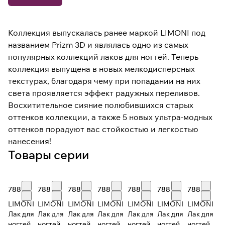
Коллекция выпускалась ранее маркой LIMONI под
названием Prizm 3D и являлась одно из самых
популярных коллекций лаков для ногтей. Теперь
коллекция выпущена в новых мелкодисперсных
текстурах, благодаря чему при попадании на них
света проявляется эффект радужных переливов.
Восхитительное сияние полюбившихся старых
оттенков коллекции, а также 5 новых ультра-модных
оттенков порадуют вас стойкостью и легкостью
нанесения!
Товары серии
788 ₽
788 ₽
788 ₽
788 ₽
788 ₽
788 ₽
788 ₽
LIMONI
LIMONI
LIMONI
LIMONI
LIMONI
LIMONI
LIMONI
Лак для
Лак для
Лак для
Лак для
Лак для
Лак для
Лак для
ногтей
ногтей
ногтей
ногтей
ногтей
ногтей
ногтей