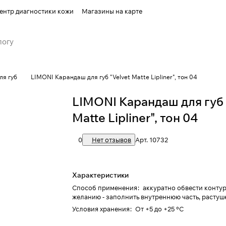
ентр диагностики кожи
Магазины на карте
ля губ
LIMONI Карандаш для губ "Velvet Matte Lipliner", тон 04
LIMONI Карандаш для губ 
Matte Lipliner", тон 04
0
Нет отзывов
Арт.
10732
Характеристики
Способ применения
:
аккуратно обвести контур
желанию - заполнить внутреннюю часть, растуше
Условия хранения
:
От +5 до +25 °C