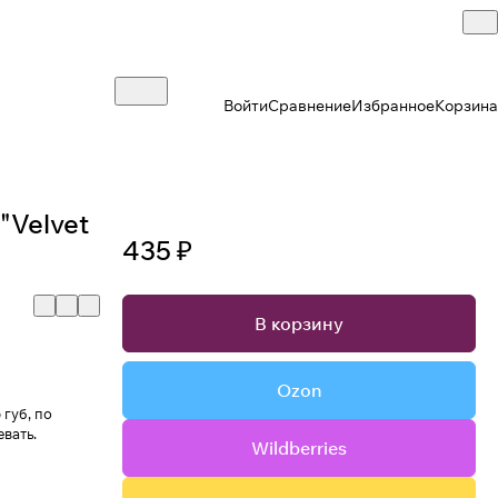
Войти
Сравнение
Избранное
Корзина
"Velvet
435 ₽
В корзину
Ozon
 губ, по
вать.
Wildberries