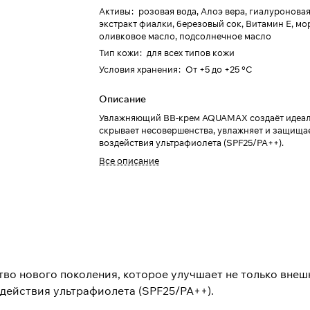
Активы
:
розовая вода, Алоэ вера, гиалуроновая
экстракт фиалки, березовый сок, Витамин Е, мо
оливковое масло, подсолнечное масло
Тип кожи
:
для всех типов кожи
Условия хранения
:
От +5 до +25 °C
Описание
Увлажняющий BB-крем AQUAMAX создаёт идеал
скрывает несовершенства, увлажняет и защищае
воздействия ультрафиолета (SPF25/PA++).
Все описание
тво нового поколения, которое улучшает не только внешн
действия ультрафиолета (SPF25/PA++).