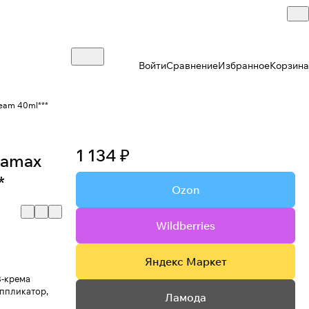
Войти
Сравнение
Избранное
Корзина
eam 40ml***
1 134 ₽
uamax
*
Ozon
Wildberries
Яндекс Маркет
B-крема
аппликатор,
Ламода