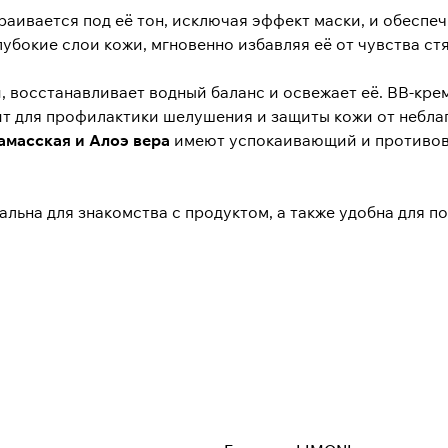
траивается под её тон, исключая эффект маски, и обесп
лубокие слои кожи, мгновенно избавляя её от чувства ст
 восстанавливает водный баланс и освежает её. BB-кр
дит для профилактики шелушения и защиты кожи от небл
амасская и Алоэ вера
имеют успокаивающий и противов
альна для знакомства с продуктом, а также удобна для п