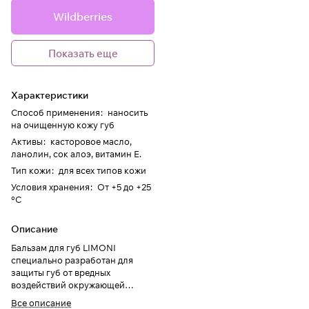
Wildberries
Показать еще
Характеристики
Способ применения
:
наносить
на очищенную кожу губ
Активы
:
касторовое масло,
ланолин, сок алоэ, витамин Е.
Тип кожи
:
для всех типов кожи
Условия хранения
:
От +5 до +25
°C
Описание
Бальзам для губ LIMONI
специально разработан для
защиты губ от вредных
воздействий окружающей
среды.
Все описание