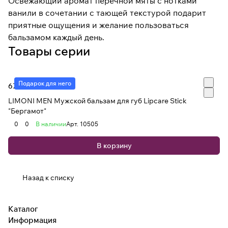
Освежающий аромат перечной мяты с нотками
ванили в сочетании с тающей текстурой подарит
приятные ощущения и желание пользоваться
бальзамом каждый день.
Товары серии
Подарок для него
671 ₽
LIMONI MEN Мужской бальзам для губ Lipcare Stick
"Бергамот"
0
0
В наличии
Арт.
10505
В корзину
Назад к списку
Каталог
Информация